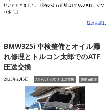
頼いただきました。 現在の走行距離は141000キロ。かな
り多 […]
続きを読む
BMW325i 車検整備とオイル漏
れ修理とトルコン太郎でのATF
圧送交換
2023年2月5日
ATF/CVTF/DCTF 圧送交換
整備&修理