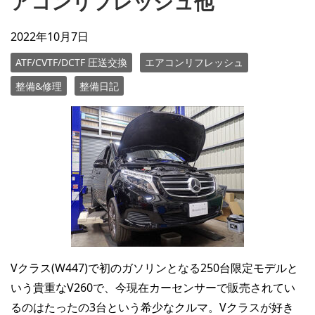
アコンリフレッシュ他
2022年10月7日
ATF/CVTF/DCTF 圧送交換
エアコンリフレッシュ
整備&修理
整備日記
Vクラス(W447)で初のガソリンとなる250台限定モデルと
いう貴重なV260で、今現在カーセンサーで販売されてい
るのはたったの3台という希少なクルマ。Vクラスが好き