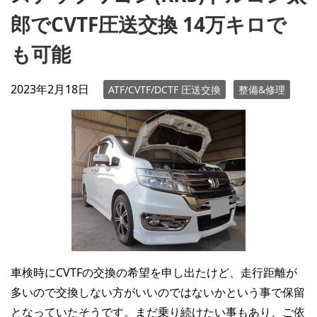
郎でCVTF圧送交換 14万キロで
も可能
2023年2月18日
ATF/CVTF/DCTF 圧送交換
整備&修理
車検時にCVTFの交換の希望を申し出たけど、走行距離が
多いので交換しない方がいいのではないかという事で保留
となっていたそうです。まだ乗り続けたい事もあり、ご依