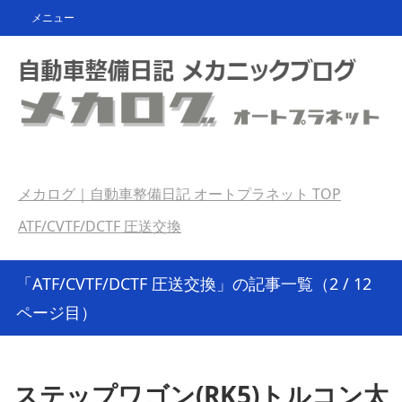
メニュー
メカログ｜自動車整備日記 オートプラネット
TOP
ATF/CVTF/DCTF 圧送交換
「ATF/CVTF/DCTF 圧送交換」の記事一覧（2 / 12
ページ目）
ステップワゴン(RK5)トルコン太