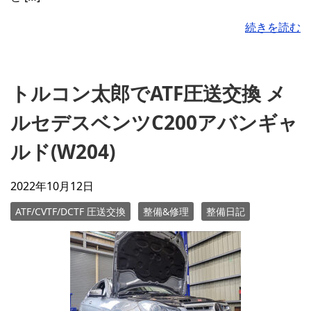
続きを読む
トルコン太郎でATF圧送交換 メ
ルセデスベンツC200アバンギャ
ルド(W204)
2022年10月12日
ATF/CVTF/DCTF 圧送交換
整備&修理
整備日記