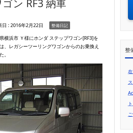
ゴン RF3 納車
新日 :
2016年2月22日
整備日記
横浜市 Ｙ様にホンダ ステップワゴン[RF3]を
は、レガシーツーリングワゴンからのお乗換え
整
た。
在
ス
A
ト
ご