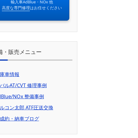
輸入車AdBlue・NOx 他
高度な専門修理
はお任せください
備・販売メニュー
庫車情報
バルAT/CVT 修理事例
dBlue/NOx 整備事例
ルコン太郎 ATF圧送交換
成約・納車ブログ