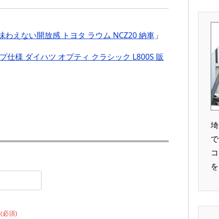
わえない開放感 トヨタ ラウム NCZ20 納車
」
仕様 ダイハツ オプティ クラシック L800S 販
埼
で
コ
を
）
(必須)