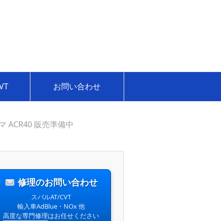
VT
お問い合わせ
 ACR40 販売準備中
修理のお問い合わせ
スバルAT/CVT
輸入車AdBlue・NOx 他
高度な専門修理
はお任せください