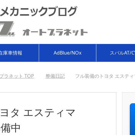
在庫車情報
AdBlue/NOx
スバルAT/C
プラネット
TOP
整備日記
フル装備のトヨタ エスティマ
ヨタ エスティマ
準備中