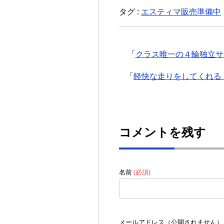
タグ :
エスティマ販売準備中
「
クラス唯一の４輪独立サス
「
軽快な走りをしてくれる ホ
コメントを残す
名前
(必須)
メールアドレス（公開されません