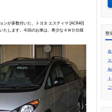
が多数付いた、トヨタ エスティマ [ACR40]
いたします。今回のお車は、希少な４ＷＤ仕様
整
在
ス
A
ト
ご