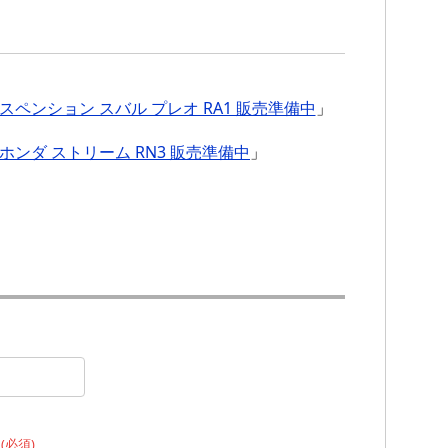
ペンション スバル プレオ RA1 販売準備中
」
ンダ ストリーム RN3 販売準備中
」
）
(必須)