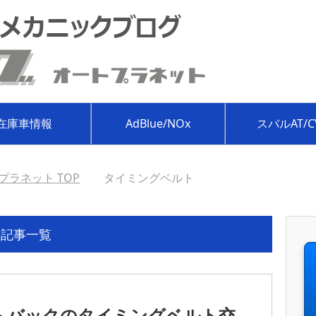
在庫車情報
AdBlue/NOx
スバルAT/C
プラネット
TOP
タイミングベルト
の記事一覧
ウトバックのタイミングベルト交