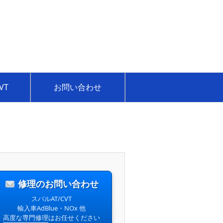
VT
お問い合わせ
修理のお問い合わせ
スバルAT/CVT
輸入車AdBlue・NOx 他
高度な専門修理
はお任せください