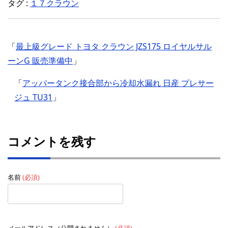
タグ :
１７クラウン
「
最上級グレード トヨタ クラウン JZS175 ロイヤルサル
ーンG 販売準備中
」
「
アッパータンク接合部から冷却水漏れ 日産 プレサー
ジュ TU31
」
コメントを残す
名前
(必須)
メールアドレス（公開されません）
(必須)