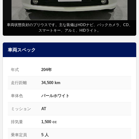
車両状態良好のプリウスです。主な装備はHDDナビ、バックカメラ、CD、
スマートキー、アルミ、HIDライト。
車両スペック
年式
204年
走行距離
34,500 km
車体色
パールホワイト
ミッション
AT
排気量
1,500 cc
乗車定員
5 人