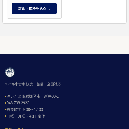
詳細・価格を見る →
スバル中古車 販売・整備｜全国対応
●
さいたま市岩槻区南下新井88-1
●
048-798-2922
●
営業時間 9:00〜17:00
●
日曜・月曜・祝日 定休