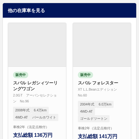
他の在庫車を見る
販売中
販売中
スバル レガシィツーリ
スバル フォレスター
ングワゴン
XT L.L.Beanエディション
2.0GT アーバンセレクショ
No.60
ン No.96
2004年式
6.0万km
2008年式
6.4万km
4WD-AT
4WD-AT
パールホワイト
ゴールドツートン
車検2年（法定点検付）
車検2年（法定点検付）
支払総額 136万円
支払総額 141万円