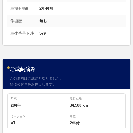
車検有効期
2年付月
修復歴
無し
車体番号下3桁
579
ご成約済み
この車両はご成約となりました。
類似のお車をお探しします。
年式
走行距離
204年
34,500 km
ミッション
車検
AT
2年付