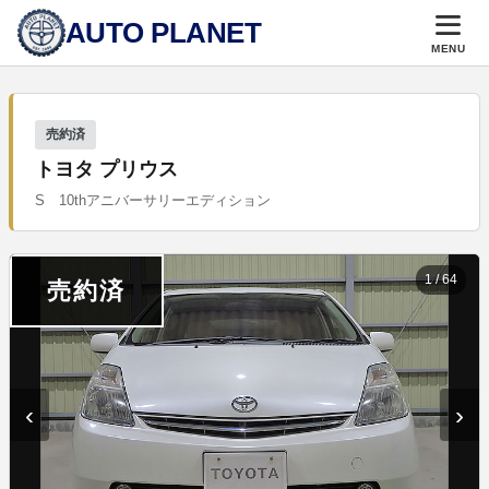
AUTO PLANET
MENU
売約済
トヨタ プリウス
S 10thアニバーサリーエディション
1
/
64
売約済
‹
›