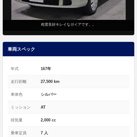
程度良好キレイなガイアです。。
車両スペック
年式
167年
走行距離
27,500 km
車体色
シルバー
ミッション
AT
排気量
2,000 cc
乗車定員
7 人