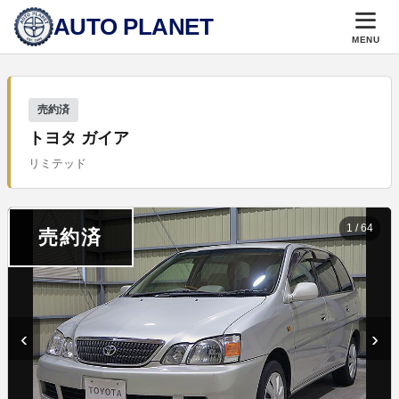
AUTO PLANET
MENU
売約済
トヨタ ガイア
リミテッド
1
/
64
売約済
‹
›