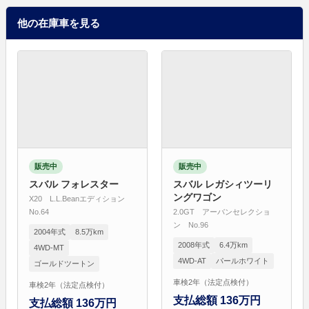
他の在庫車を見る
販売中
販売中
スバル フォレスター
スバル レガシィツーリ
ングワゴン
X20 L.L.Beanエディション
No.64
2.0GT アーバンセレクショ
ン No.96
2004年式
8.5万km
2008年式
6.4万km
4WD-MT
4WD-AT
パールホワイト
ゴールドツートン
車検2年（法定点検付）
車検2年（法定点検付）
支払総額 136万円
支払総額 136万円