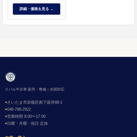
詳細・価格を見る →
スバル中古車 販売・整備｜全国対応
●
さいたま市岩槻区南下新井88-1
●
048-798-2922
●
営業時間 9:00〜17:00
●
日曜・月曜・祝日 定休