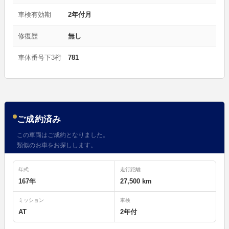
車検有効期
2年付月
修復歴
無し
車体番号下3桁
781
ご成約済み
この車両はご成約となりました。
類似のお車をお探しします。
年式
走行距離
167年
27,500 km
ミッション
車検
AT
2年付