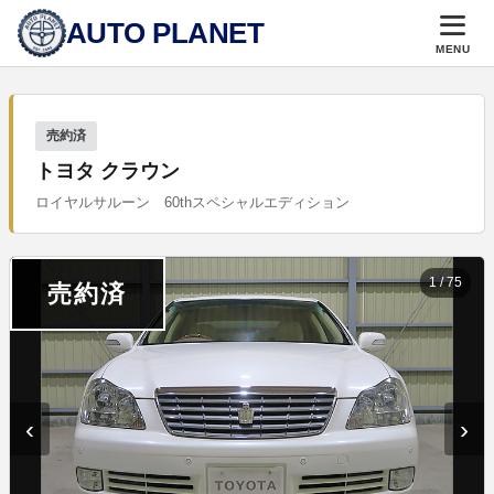
AUTO PLANET
MENU
売約済
トヨタ クラウン
ロイヤルサルーン 60thスペシャルエディション
1
/
75
売約済
‹
›