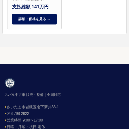
支払総額 141万円
詳細・価格を見る →
スバル中古車 販売・整備｜全国対応
●
さいたま市岩槻区南下新井88-1
●
048-798-2922
●
営業時間 9:00〜17:00
●
日曜・月曜・祝日 定休