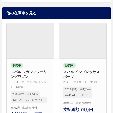
他の在庫車を見る
販売中
販売中
スバル レガシィツーリ
スバル インプレッサス
ングワゴン
ポーツ
2.0GT アーバンセレクショ
2.0i-S アイサイト No.24
ン No.96
2014年式
4.4万km
2008年式
6.4万km
4WD-AT
シルバー
4WD-AT
パールホワイト
車検2年（法定点検付）
車検2年（法定点検付）
支払総額 74万円