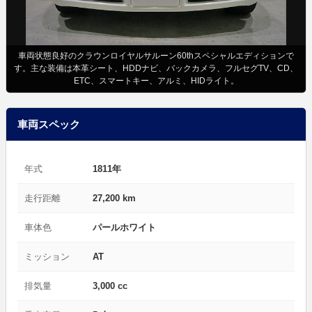
車両状態良好のクラウンロイヤルサルーン60thスペシャルエディションで
す。主な装備は本革シート、HDDナビ、バックカメラ、フルセグTV、CD、
ETC、スマートキー、アルミ、HIDライト。
車両スペック
年式
1811年
走行距離
27,200 km
車体色
パールホワイト
ミッション
AT
排気量
3,000 cc