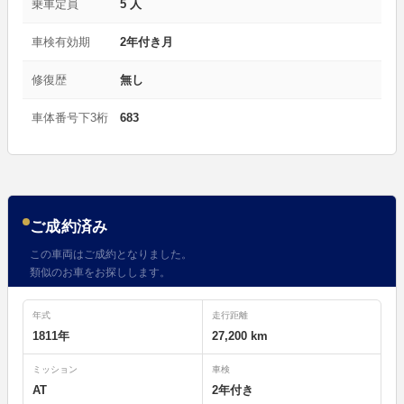
乗車定員
5 人
車検有効期
2年付き月
修復歴
無し
車体番号下3桁
683
ご成約済み
この車両はご成約となりました。
類似のお車をお探しします。
年式
走行距離
1811年
27,200 km
ミッション
車検
AT
2年付き