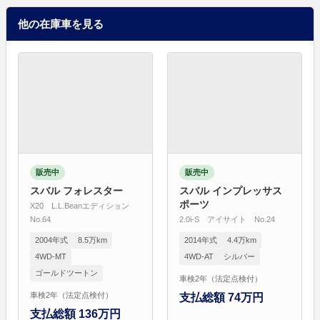
他の在庫車を見る
販売中
販売中
スバル フォレスター
スバル インプレッサス
ポーツ
X20 L.L.Beanエディション
No.64
2.0i-S アイサイト No.24
2004年式
8.5万km
2014年式
4.4万km
4WD-MT
4WD-AT
シルバー
ゴールドツートン
車検2年（法定点検付）
車検2年（法定点検付）
支払総額 74万円
支払総額 136万円