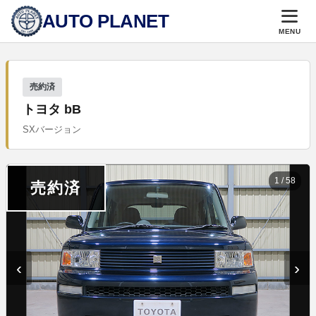
AUTO PLANET
MENU
売約済
トヨタ bB
SXバージョン
1
/
58
売約済
‹
›