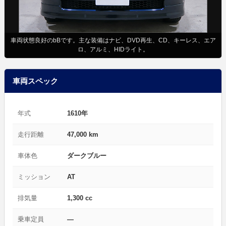
車両状態良好のbBです。主な装備はナビ、DVD再生、CD、キーレス、エア
ロ、アルミ、HIDライト。
車両スペック
年式
1610年
走行距離
47,000 km
車体色
ダークブルー
ミッション
AT
排気量
1,300 cc
乗車定員
—