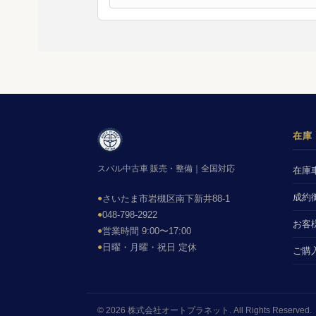
在庫
スバル中古車 販売・整備｜全国対応
在庫
成約
●
さいたま市岩槻区南下新井88-1
●
048-798-2922
お客
●
営業時間 9:00〜17:00
●
日曜・月曜・祝日 定休
ご購
© 2026 株式会社オートプラネット. All Rights Reserved.