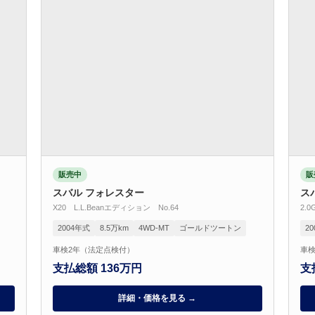
販売中
販
スバル フォレスター
ス
X20 L.L.Beanエディション No.64
2.
2004年式
8.5万km
4WD-MT
ゴールドツートン
2
車検2年（法定点検付）
車検
支払総額 136万円
支
詳細・価格を見る →