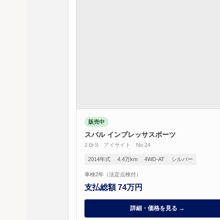
販売中
スバル インプレッサスポーツ
2.0i-S アイサイト No.24
2014年式
4.4万km
4WD-AT
シルバー
車検2年（法定点検付）
支払総額 74万円
詳細・価格を見る →