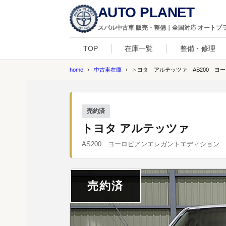
AUTO PLANET
スバル中古車 販売・整備｜全国対応 オートプ
TOP
在庫一覧
整備・修理
home
中古車在庫
トヨタ アルテッツァ AS200 ヨー
売約済
トヨタ アルテッツァ
AS200 ヨーロピアンエレガントエディション
売約済