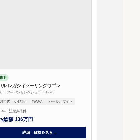
売中
バル レガシィツーリングワゴン
0GT アーバンセレクション No.96
008年式
6.4万km
4WD-AT
パールホワイト
2年（法定点検付）
払総額 136万円
詳細・価格を見る →