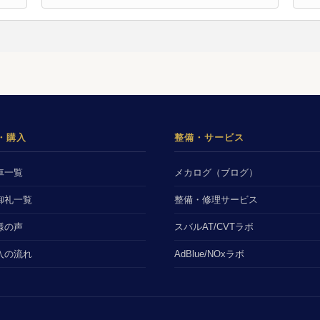
・購入
整備・サービス
車一覧
メカログ（ブログ）
御礼一覧
整備・修理サービス
様の声
スバルAT/CVTラボ
入の流れ
AdBlue/NOxラボ