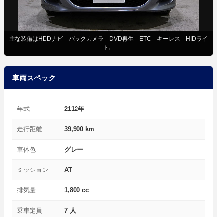
主な装備はHDDナビ バックカメラ DVD再生 ETC キーレス HIDライ
ト。
車両スペック
年式
2112年
走行距離
39,900 km
車体色
グレー
ミッション
AT
排気量
1,800 cc
乗車定員
7 人