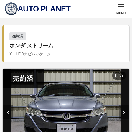
AUTO PLANET
MENU
売約済
ホンダ ストリーム
X HDDナビパッケージ
1
/
59
売約済
‹
›