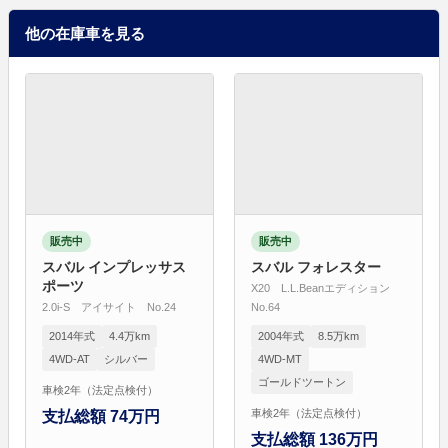
他の在庫車を見る
販売中
販売中
スバル インプレッサス
スバル フォレスター
ポーツ
X20 L.L.Beanエディション
2.0i-S アイサイト No.24
No.64
2014年式
4.4万km
2004年式
8.5万km
4WD-AT
シルバー
4WD-MT
ゴールドツートン
車検2年（法定点検付）
車検2年（法定点検付）
支払総額 74万円
支払総額 136万円