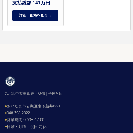
支払総額 141万円
詳細・価格を見る →
スバル中古車 販売・整備｜全国対応
●
さいたま市岩槻区南下新井88-1
●
048-798-2922
●
営業時間 9:00〜17:00
●
日曜・月曜・祝日 定休