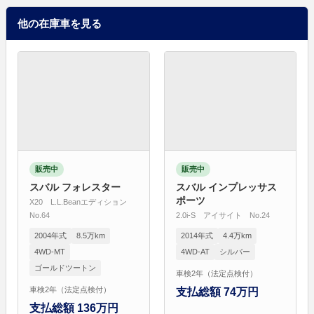
他の在庫車を見る
販売中
販売中
スバル フォレスター
スバル インプレッサス
ポーツ
X20 L.L.Beanエディション
No.64
2.0i-S アイサイト No.24
2004年式
8.5万km
2014年式
4.4万km
4WD-MT
4WD-AT
シルバー
ゴールドツートン
車検2年（法定点検付）
車検2年（法定点検付）
支払総額 74万円
支払総額 136万円