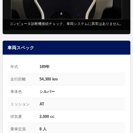
コンピュータ診断機接続チェック、車両システムに異常はありません。
車両スペック
年式
189年
走行距離
54,300 km
車体色
シルバー
ミッション
AT
排気量
2,000 cc
乗車定員
8 人