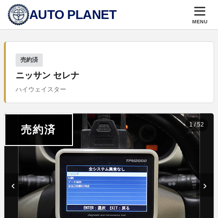
AUTO PLANET
MENU
売約済
ニッサン セレナ
ハイウェイスター
1
/
52
売約済
‹
›