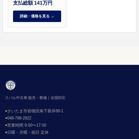
支払総額 141万円
詳細・価格を見る →
スバル中古車 販売・整備｜全国対応
●
さいたま市岩槻区南下新井88-1
●
048-798-2922
●
営業時間 9:00〜17:00
●
日曜・月曜・祝日 定休