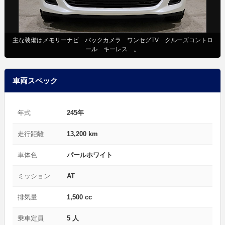
主な装備はメモリーナビ バックカメラ ワンセグTV クルーズコントロ
ール キーレス 。
車両スペック
年式
245年
走行距離
13,200 km
車体色
パールホワイト
ミッション
AT
排気量
1,500 cc
乗車定員
5 人