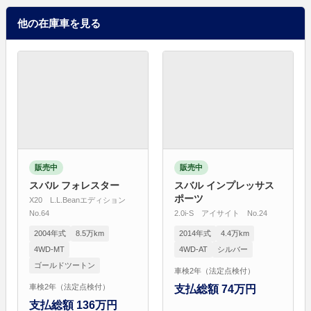
他の在庫車を見る
販売中
販売中
スバル フォレスター
スバル インプレッサス
ポーツ
X20 L.L.Beanエディション
No.64
2.0i-S アイサイト No.24
2004年式
8.5万km
2014年式
4.4万km
4WD-MT
4WD-AT
シルバー
ゴールドツートン
車検2年（法定点検付）
車検2年（法定点検付）
支払総額 74万円
支払総額 136万円