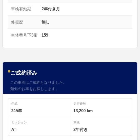
車検有効期
2年付き月
修復歴
無し
車体番号下3桁
159
ご成約済み
この車両はご成約となりました。
類似のお車をお探しします。
年式
走行距離
245年
13,200 km
ミッション
車検
AT
2年付き