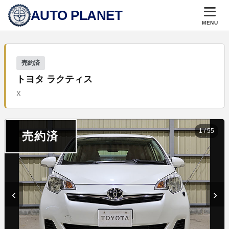
AUTO PLANET
MENU
売約済
トヨタ ラクティス
X
1
/
55
売約済
‹
›