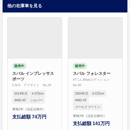
他の在庫車を見る
販売中
販売中
スバル インプレッサス
スバル フォレスター
ポーツ
XT L.L.Beanエディション
2.0i-S アイサイト No.24
No.60
2014年式
4.4万km
2004年式
6.0万km
4WD-AT
シルバー
4WD-AT
ゴールドツートン
車検2年（法定点検付）
車検2年（法定点検付）
支払総額 74万円
支払総額 141万円