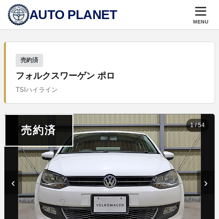
AUTO PLANET
MENU
売約済
フォルクスワーゲン ポロ
TSIハイライン
1
/
54
売約済
‹
›