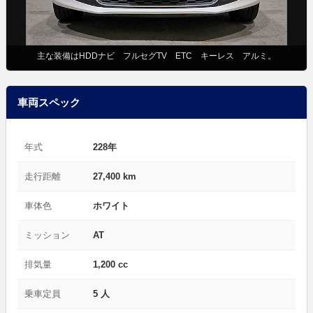
主な装備はHDDナビ フルセグTV ETC キーレス アルミ。
車両スペック
年式
228年
走行距離
27,400 km
車体色
ホワイト
ミッション
AT
排気量
1,200 cc
乗車定員
5 人