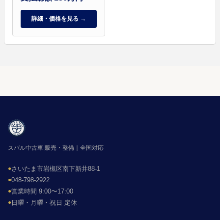
詳細・価格を見る →
スバル中古車 販売・整備｜全国対応
●
さいたま市岩槻区南下新井88-1
●
048-798-2922
●
営業時間 9:00〜17:00
●
日曜・月曜・祝日 定休