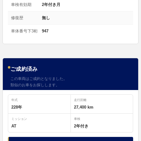
車検有効期
2年付き月
修復歴
無し
車体番号下3桁
947
ご成約済み
この車両はご成約となりました。
類似のお車をお探しします。
年式
走行距離
228年
27,400 km
ミッション
車検
AT
2年付き