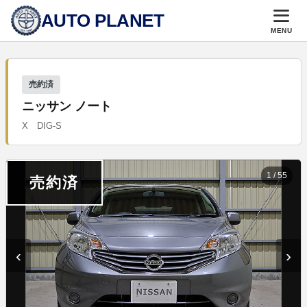
AUTO PLANET
MENU
売約済
ニッサン ノート
X DIG-S
1
/
55
売約済
‹
›