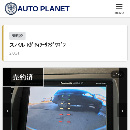
AUTO PLANET
MENU
売約済
スバル ﾚｶﾞｼｨﾂｰﾘﾝｸﾞﾜｺﾞﾝ
2.0GT
1
/
70
売約済
‹
›