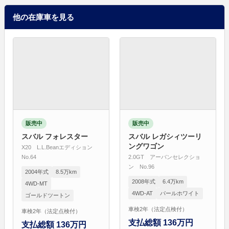
他の在庫車を見る
販売中
販売中
スバル フォレスター
スバル レガシィツーリ
ングワゴン
X20 L.L.Beanエディション
No.64
2.0GT アーバンセレクショ
ン No.96
2004年式
8.5万km
2008年式
6.4万km
4WD-MT
4WD-AT
パールホワイト
ゴールドツートン
車検2年（法定点検付）
車検2年（法定点検付）
支払総額 136万円
支払総額 136万円