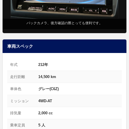
バックカメラ、後方確認の際とっても便利です。
車両スペック
年式
212年
走行距離
14,500 km
車体色
グレー(C6Z)
ミッション
4WD-AT
排気量
2,000 cc
乗車定員
5 人