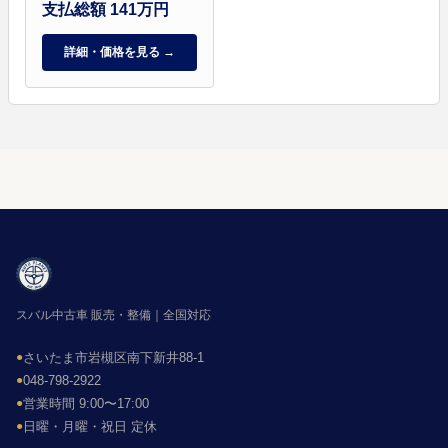
支払総額 141万円
詳細・価格を見る →
スバル中古車 販売・整備｜全国対応
●
さいたま市岩槻区南下新井88-1
●
048-798-2922
●
営業時間 9:00〜17:00
●
日曜・月曜・祝日 定休