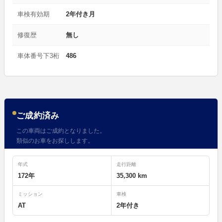
車検有効期
2年付き月
修復歴
無し
車体番号下3桁
486
ご成約済み
この車両はご成約となりました。
類似のお車をお探しします。
年式
走行距離
172年
35,300 km
ミッション
車検
AT
2年付き