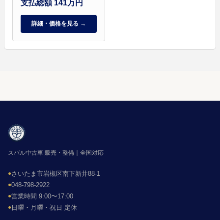
支払総額 141万円
詳細・価格を見る →
スバル中古車 販売・整備｜全国対応
●
さいたま市岩槻区南下新井88-1
●
048-798-2922
●
営業時間 9:00〜17:00
●
日曜・月曜・祝日 定休