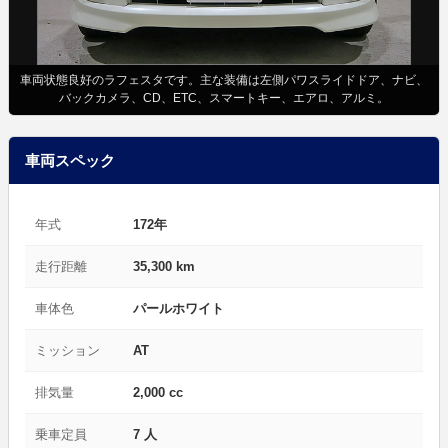
車両状態良好のラフェスタです。主な装備は左側パワスライドドア、ナビ、
バックカメラ、CD、ETC、スマートキー、エアロ、アルミ。
車両スペック
年式
172年
走行距離
35,300 km
車体色
パールホワイト
ミッション
AT
排気量
2,000 cc
乗車定員
7 人