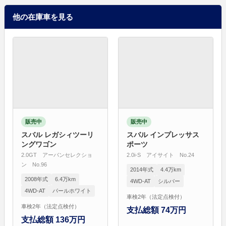
他の在庫車を見る
販売中
販売中
スバル レガシィツーリ
スバル インプレッサス
ングワゴン
ポーツ
2.0GT アーバンセレクショ
2.0i-S アイサイト No.24
ン No.96
2014年式
4.4万km
2008年式
6.4万km
4WD-AT
シルバー
4WD-AT
パールホワイト
車検2年（法定点検付）
車検2年（法定点検付）
支払総額 74万円
支払総額 136万円