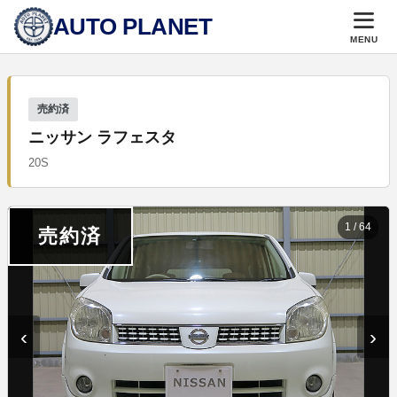
AUTO PLANET
MENU
売約済
ニッサン ラフェスタ
20S
1
/
64
売約済
‹
›