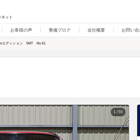
ラネット
お客様の声
整備ブログ
会社概要
お問い合
anエディション 5MT No.61
1
/
55