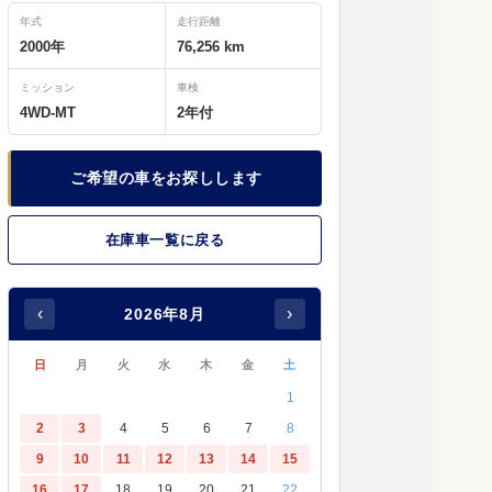
年式
走行距離
2000年
76,256 km
ミッション
車検
4WD-MT
2年付
ご希望の車をお探しします
在庫車一覧に戻る
‹
›
2026年8月
日
月
火
水
木
金
土
1
2
3
4
5
6
7
8
9
10
11
12
13
14
15
7万km台の5速マニュアル、雰囲気も走りもい
16
17
18
19
20
21
22