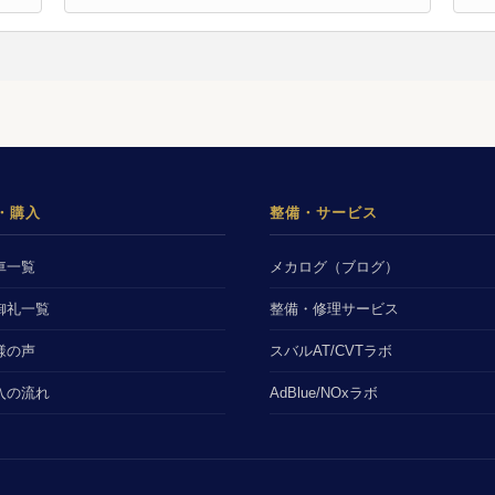
・購入
整備・サービス
車一覧
メカログ（ブログ）
御礼一覧
整備・修理サービス
様の声
スバルAT/CVTラボ
入の流れ
AdBlue/NOxラボ