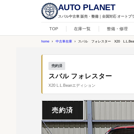
AUTO PLANET
スバル中古車 販売・整備｜全国対応 オートプ
TOP
在庫一覧
整備・修理
home
中古車在庫
スバル フォレスター X20 L.L.Be
売約済
スバル フォレスター
X20 L.L.Beanエディション
売約済