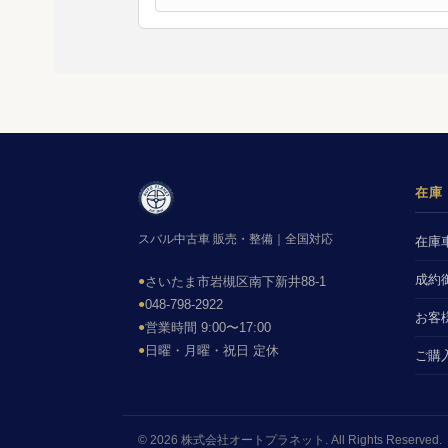
在庫
スバル中古車 販売・整備｜全国対応
在庫
成約
●
さいたま市岩槻区南下新井88-1
●
048-798-2922
お客
●
営業時間 9:00〜17:00
●
日曜・月曜・祝日 定休
ご購
© 2026 株式会社オートプラネット. All Rights Reserved.