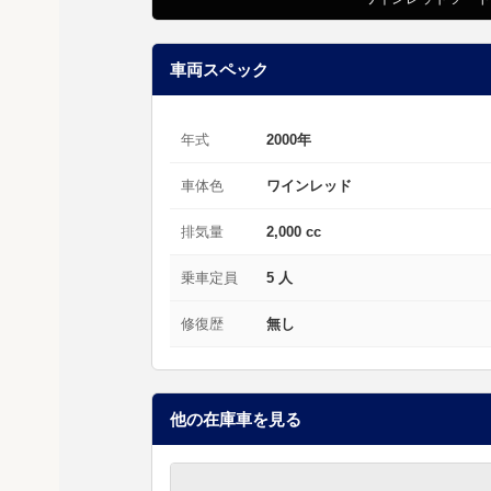
車両スペック
年式
2000年
車体色
ワインレッド
排気量
2,000 cc
乗車定員
5 人
修復歴
無し
他の在庫車を見る