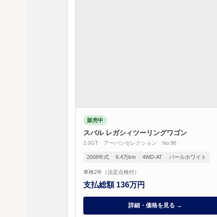
販売中
スバル レガシィツーリングワゴン
2.0GT アーバンセレクション No.96
2008年式
6.4万km
4WD-AT
パールホワイト
車検2年（法定点検付）
支払総額 136万円
詳細・価格を見る →