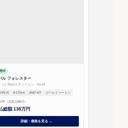
売中
バル フォレスター
0 L.L.Beanエディション No.64
004年式
8.5万km
4WD-MT
ゴールドツートン
2年（法定点検付）
払総額 136万円
詳細・価格を見る →