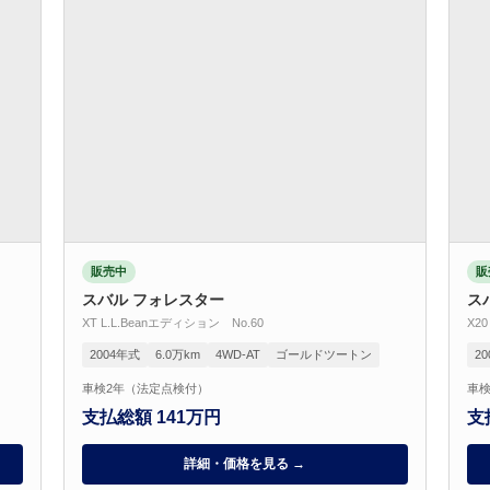
販売中
販
スバル フォレスター
ス
XT L.L.Beanエディション No.60
X2
2004年式
6.0万km
4WD-AT
ゴールドツートン
2
車検2年（法定点検付）
車検
支払総額 141万円
支
詳細・価格を見る →