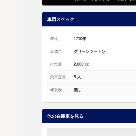
車両スペック
年式
1710年
車体色
グリーンツートン
排気量
2,000 cc
乗車定員
5 人
修復歴
無し
他の在庫車を見る