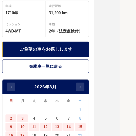
年式
走行距離
1710年
31,200 km
ミッション
車検
4WD-MT
2年（法定点検付）
ご希望の車をお探しします
在庫車一覧に戻る
‹
›
2026年8月
日
月
火
水
木
金
土
1
2
3
4
5
6
7
8
9
10
11
12
13
14
15
めったに流通しない5速マニュアル車です
16
17
18
19
20
21
22