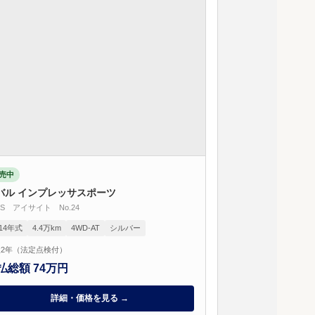
売中
バル インプレッサスポーツ
0i-S アイサイト No.24
014年式
4.4万km
4WD-AT
シルバー
2年（法定点検付）
払総額 74万円
詳細・価格を見る →