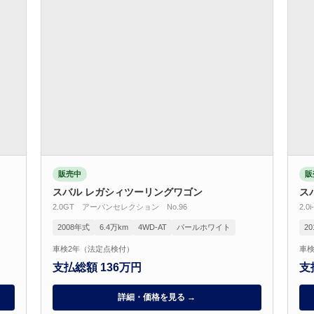
販売中
販
スバル レガシィツーリングワゴン
ス
2.0GT アーバンセレクション No.96
2.
2008年式
6.4万km
4WD-AT
パールホワイト
2
車検2年（法定点検付）
車検
支払総額 136万円
支
詳細・価格を見る →