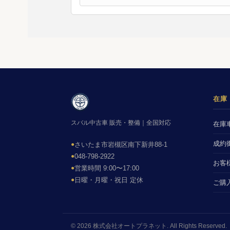
在庫
スバル中古車 販売・整備｜全国対応
在庫
成約
●
さいたま市岩槻区南下新井88-1
●
048-798-2922
お客
●
営業時間 9:00〜17:00
●
日曜・月曜・祝日 定休
ご購
© 2026 株式会社オートプラネット. All Rights Reserved.