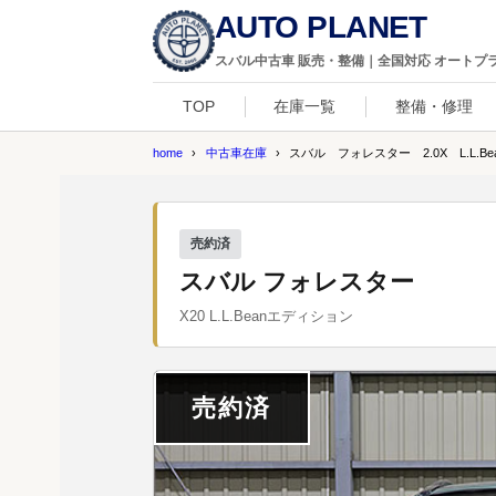
AUTO PLANET
スバル中古車 販売・整備｜全国対応 オートプ
TOP
在庫一覧
整備・修理
home
中古車在庫
スバル フォレスター 2.0X L.L.Be
売約済
スバル フォレスター
X20 L.L.Beanエディション
売約済