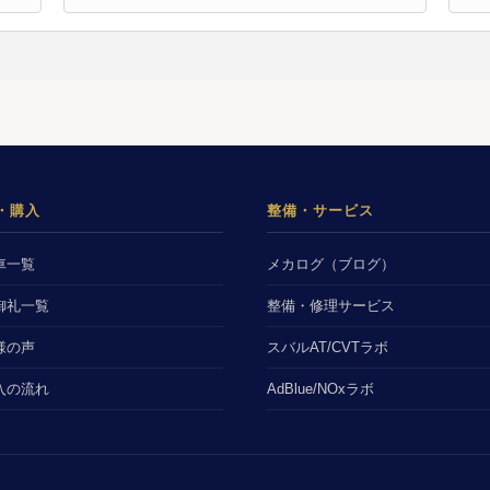
・購入
整備・サービス
車一覧
メカログ（ブログ）
御礼一覧
整備・修理サービス
様の声
スバルAT/CVTラボ
入の流れ
AdBlue/NOxラボ