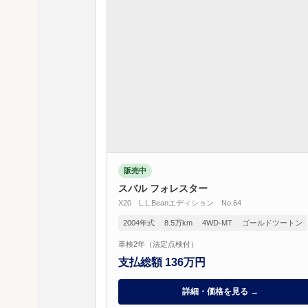
販売中
スバル フォレスター
X20 L.L.Beanエディション No.64
2004年式
8.5万km
4WD-MT
ゴールドツートン
車検2年（法定点検付）
支払総額 136万円
詳細・価格を見る →