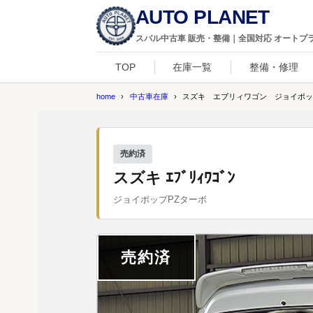
AUTO PLANET
スバル中古車 販売・整備｜全国対応 オートプ
TOP
在庫一覧
整備・修理
home
中古車在庫
スズキ エブリィワゴン ジョイポップP
売約済
スズキ ｴﾌﾞﾘｨﾜｺﾞﾝ
ジョイポップPZターボ
売約済