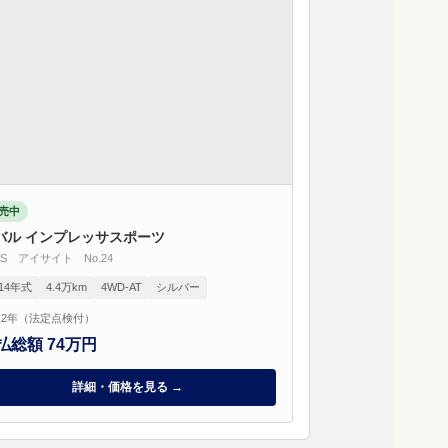
売中
バル インプレッサスポーツ
0i-S アイサイト No.24
014年式
4.4万km
4WD-AT
シルバー
2年（法定点検付）
払総額 74万円
詳細・価格を見る →