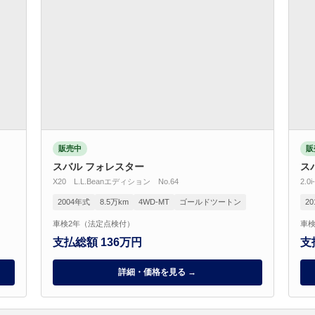
販売中
販
スバル フォレスター
ス
X20 L.L.Beanエディション No.64
2.
2004年式
8.5万km
4WD-MT
ゴールドツートン
2
車検2年（法定点検付）
車検
支払総額 136万円
支
詳細・価格を見る →