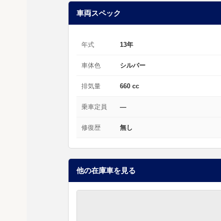
車両スペック
年式
13年
車体色
シルバー
排気量
660 cc
乗車定員
—
修復歴
無し
他の在庫車を見る