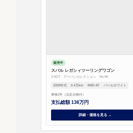
販売中
スバル レガシィツーリングワゴン
2.0GT アーバンセレクション No.96
2008年式
6.4万km
4WD-AT
パールホワイト
車検2年（法定点検付）
支払総額 136万円
詳細・価格を見る →