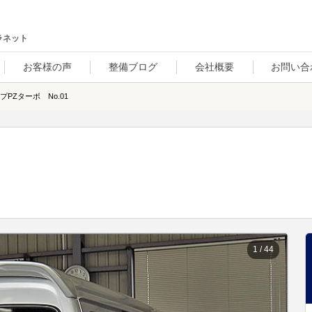
ラネット
お客様の声
整備ブログ
会社概要
お問い合
Zターボ No.01
1
/
44