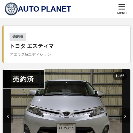
AUTO PLANET
MENU
売約済
トヨタ エスティマ
アエラスGエディション
1
/
65
売約済
‹
›