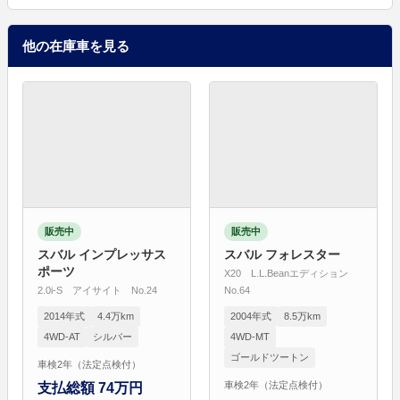
他の在庫車を見る
販売中
販売中
スバル インプレッサス
スバル フォレスター
ポーツ
X20 L.L.Beanエディション
2.0i-S アイサイト No.24
No.64
2014年式
4.4万km
2004年式
8.5万km
4WD-AT
シルバー
4WD-MT
ゴールドツートン
車検2年（法定点検付）
車検2年（法定点検付）
支払総額 74万円