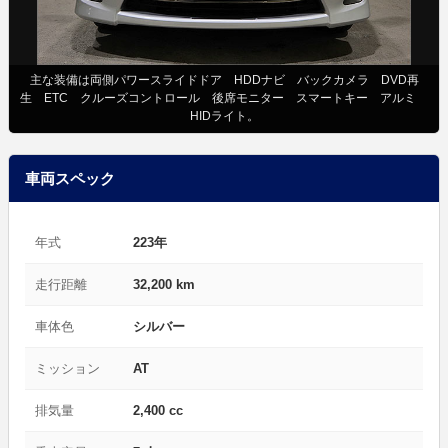
主な装備は両側パワースライドドア HDDナビ バックカメラ DVD再
生 ETC クルーズコントロール 後席モニター スマートキー アルミ
HIDライト。
車両スペック
年式
223年
走行距離
32,200 km
車体色
シルバー
ミッション
AT
排気量
2,400 cc