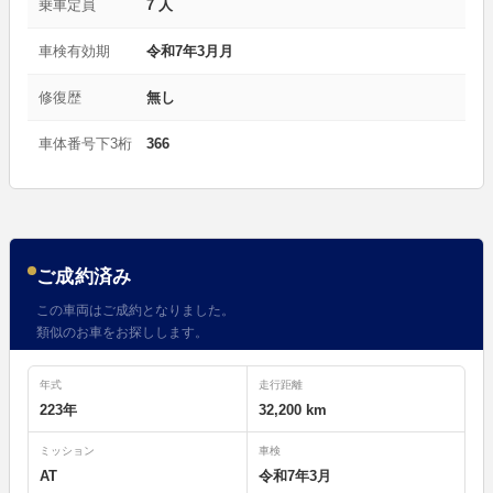
乗車定員
7 人
車検有効期
令和7年3月月
修復歴
無し
車体番号下3桁
366
ご成約済み
この車両はご成約となりました。
類似のお車をお探しします。
年式
走行距離
223年
32,200 km
ミッション
車検
AT
令和7年3月