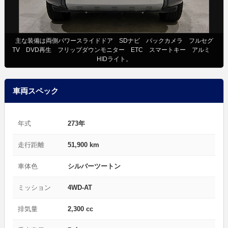
主な装備は両側パワースライドドア SDナビ バックカメラ フルセグ
TV DVD再生 フリップダウンモニター ETC スマートキー アルミ
HIDライト。
車両スペック
年式
273年
走行距離
51,900 km
車体色
シルバーツートン
ミッション
4WD-AT
排気量
2,300 cc