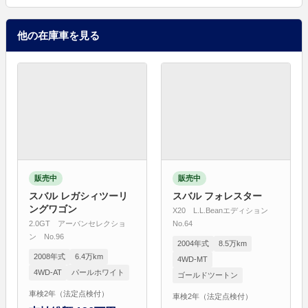
他の在庫車を見る
販売中
販売中
スバル レガシィツーリ
スバル フォレスター
ングワゴン
X20 L.L.Beanエディション
2.0GT アーバンセレクショ
No.64
ン No.96
2004年式
8.5万km
2008年式
6.4万km
4WD-MT
4WD-AT
パールホワイト
ゴールドツートン
車検2年（法定点検付）
車検2年（法定点検付）