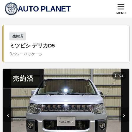
AUTO PLANET
MENU
売約済
ミツビシ デリカD5
Dパワーパッケージ
1
/
62
売約済
‹
›