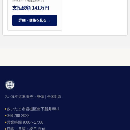
車検2年（法定点検付）
支払総額 141万円
詳細・価格を見る →
スバル中古車 販売・整備｜全国対応
●
さいたま市岩槻区南下新井88-1
●
048-798-2922
●
営業時間 9:00〜17:00
●
日曜・月曜・祝日 定休