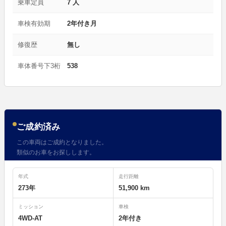
乗車定員
7 人
車検有効期
2年付き月
修復歴
無し
車体番号下3桁
538
ご成約済み
この車両はご成約となりました。
類似のお車をお探しします。
年式
走行距離
273年
51,900 km
ミッション
車検
4WD-AT
2年付き