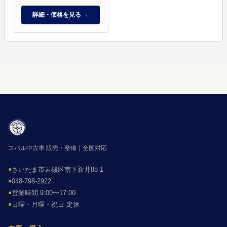
詳細・価格を見る →
スバル中古車 販売・整備｜全国対応
●
さいたま市岩槻区南下新井88-1
●
048-798-2922
●
営業時間 9:00〜17:00
●
日曜・月曜・祝日 定休