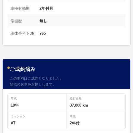
車検有効期
2年付月
修復歴
無し
車体番号下3桁
765
ご成約済み
この車両はご成約となりました。
類似のお車をお探しします。
年式
走行距離
10年
37,800 km
ミッション
車検
AT
2年付