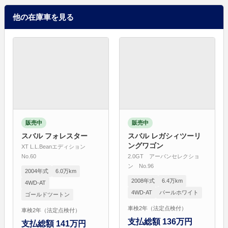
他の在庫車を見る
販売中
販売中
スバル フォレスター
スバル レガシィツーリ
ングワゴン
XT L.L.Beanエディション
No.60
2.0GT アーバンセレクショ
ン No.96
2004年式
6.0万km
2008年式
6.4万km
4WD-AT
4WD-AT
パールホワイト
ゴールドツートン
車検2年（法定点検付）
車検2年（法定点検付）
支払総額 136万円
支払総額 141万円