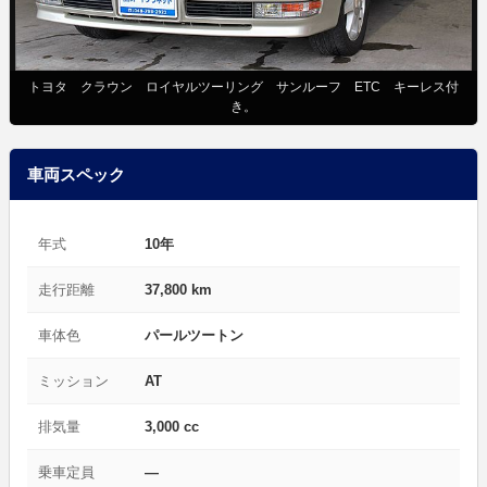
トヨタ クラウン ロイヤルツーリング サンルーフ ETC キーレス付
き。
車両スペック
年式
10年
走行距離
37,800 km
車体色
パールツートン
ミッション
AT
排気量
3,000 cc
乗車定員
—