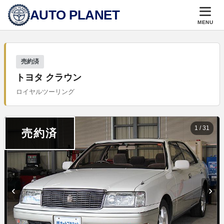
AUTO PLANET
MENU
売約済
トヨタ クラウン
ロイヤルツーリング
1
/
31
売約済
‹
›