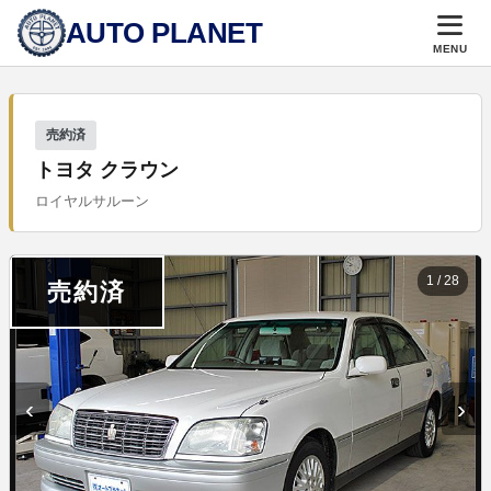
AUTO PLANET
MENU
売約済
トヨタ クラウン
ロイヤルサルーン
1
/
28
売約済
‹
›