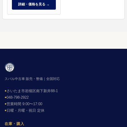
詳細・価格を見る →
スバル中古車 販売・整備｜全国対応
●
さいたま市岩槻区南下新井88-1
●
048-798-2922
●
営業時間 9:00〜17:00
●
日曜・月曜・祝日 定休
在庫・購入