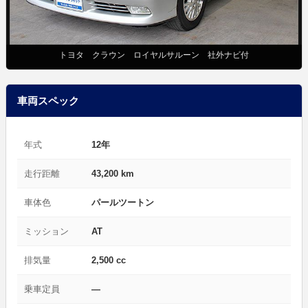
トヨタ クラウン ロイヤルサルーン 社外ナビ付
車両スペック
年式
12年
走行距離
43,200 km
車体色
パールツートン
ミッション
AT
排気量
2,500 cc
乗車定員
—