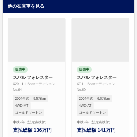
他の在庫車を見る
販売中
販売中
スバル フォレスター
スバル フォレスター
X20 L.L.Beanエディション
XT L.L.Beanエディション
No.64
No.60
2004年式
8.5万km
2004年式
6.0万km
4WD-MT
4WD-AT
ゴールドツートン
ゴールドツートン
車検2年（法定点検付）
車検2年（法定点検付）
支払総額 136万円
支払総額 141万円