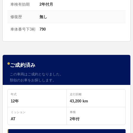
車検有効期
2年付月
修復歴
無し
車体番号下3桁
790
ご成約済み
この車両はご成約となりました。
類似のお車をお探しします。
年式
走行距離
12年
43,200 km
ミッション
車検
AT
2年付