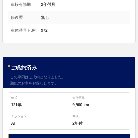
車検有効期
2年付月
修復歴
無し
車体番号下3桁
972
ご成約済み
この車両はご成約となりました。
類似のお車をお探しします。
年式
走行距離
121年
9,900 km
ミッション
車検
AT
2年付