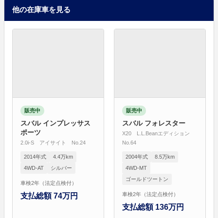
他の在庫車を見る
販売中
販売中
スバル インプレッサス
スバル フォレスター
ポーツ
X20 L.L.Beanエディション
2.0i-S アイサイト No.24
No.64
2014年式
4.4万km
2004年式
8.5万km
4WD-AT
シルバー
4WD-MT
ゴールドツートン
車検2年（法定点検付）
車検2年（法定点検付）
支払総額 74万円
支払総額 136万円