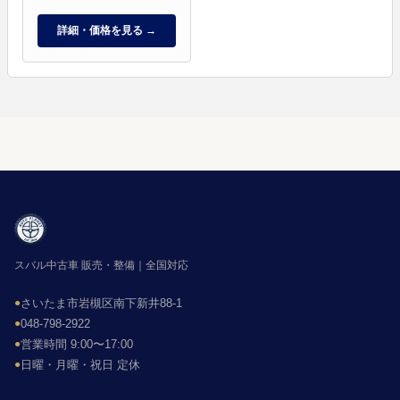
詳細・価格を見る →
スバル中古車 販売・整備｜全国対応
●
さいたま市岩槻区南下新井88-1
●
048-798-2922
●
営業時間 9:00〜17:00
●
日曜・月曜・祝日 定休