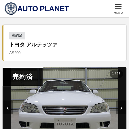
AUTO PLANET
MENU
売約済
トヨタ アルテッツァ
AS200
1
/
53
売約済
‹
›