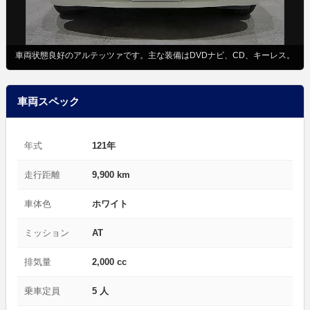
車両状態良好のアルテッツァです。主な装備はDVDナビ、CD、キーレス。
車両スペック
年式
121年
走行距離
9,900 km
車体色
ホワイト
ミッション
AT
排気量
2,000 cc
乗車定員
5 人