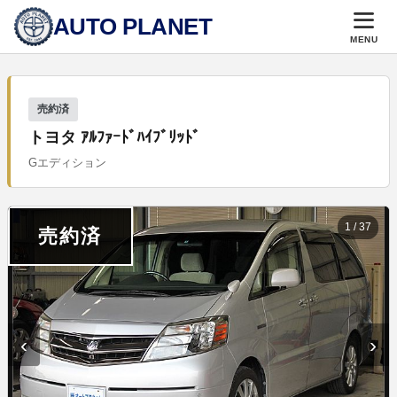
AUTO PLANET
MENU
売約済
トヨタ ｱﾙﾌｧｰﾄﾞﾊｲﾌﾞﾘｯﾄﾞ
Gエディション
1
/
37
売約済
‹
›