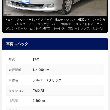
トヨタ アルファードハイブリッド Gエディション HDDナビ バックカ
メラ フルセグ ミュージックサーバー 両側パワースライドドア クルー
ズコントロール ビルトインETC キーレス OZレーシングアルミホイル
車両スペック
年式
17年
走行距離
114,000 km
車体色
シルバーメタリック
ミッション
4WD-AT
排気量
2,400 cc