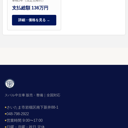
車検2年（法定点検付）
支払総額 136万円
詳細・価格を見る →
スバル中古車 販売・整備｜全国対応
●
さいたま市岩槻区南下新井88-1
●
048-798-2922
●
営業時間 9:00〜17:00
●
日曜・月曜・祝日 定休