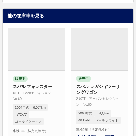
他の在庫車を見る
販売中
販売中
スバル フォレスター
スバル レガシィツーリ
ングワゴン
XT L.L.Beanエディション
No.60
2.0GT アーバンセレクショ
ン No.96
2004年式
6.0万km
2008年式
6.4万km
4WD-AT
4WD-AT
パールホワイト
ゴールドツートン
車検2年（法定点検付）
車検2年（法定点検付）