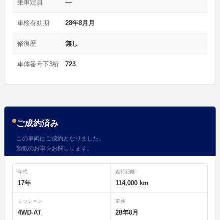
乗車定員
—
車検有効期
28年8月月
修復歴
無し
車体番号下3桁
723
ご成約済み
この車両はご成約となりました。
類似のお車をお探しします。
年式
走行距離
17年
114,000 km
ミッション
車検
4WD-AT
28年8月