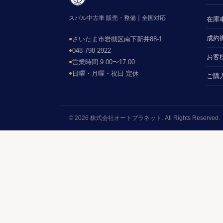
スバル中古車 販売・整備｜全国対応
在庫
成約
●
さいたま市岩槻区南下新井88-1
●
048-798-2922
お客
●
営業時間 9:00〜17:00
●
日曜・月曜・祝日 定休
ご購
© 2026 株式会社オートプラネット. All Rights Reserved.