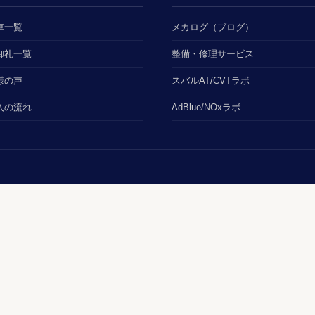
車一覧
メカログ（ブログ）
御礼一覧
整備・修理サービス
様の声
スバルAT/CVTラボ
入の流れ
AdBlue/NOxラボ